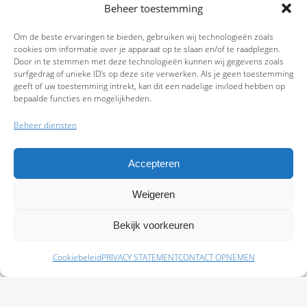
Beheer toestemming
Om de beste ervaringen te bieden, gebruiken wij technologieën zoals
cookies om informatie over je apparaat op te slaan en/of te raadplegen.
Door in te stemmen met deze technologieën kunnen wij gegevens zoals
surfgedrag of unieke ID's op deze site verwerken. Als je geen toestemming
geeft of uw toestemming intrekt, kan dit een nadelige invloed hebben op
bepaalde functies en mogelijkheden.
Beheer diensten
Accepteren
Weigeren
9.7
Bekijk voorkeuren
Cookiebeleid
PRIVACY STATEMENT
CONTACT OPNEMEN
Schade melden
Afspraak maken
Polissen
Baas Assurantiën: KvK 99108372 – AFM 12050882 - Kifid 300.019393 |
Privacy
Statement
|
Disclaimer