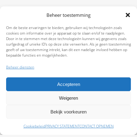
Beheer toestemming
Om de beste ervaringen te bieden, gebruiken wij technologieën zoals
cookies om informatie over je apparaat op te slaan en/of te raadplegen.
Door in te stemmen met deze technologieën kunnen wij gegevens zoals
surfgedrag of unieke ID's op deze site verwerken. Als je geen toestemming
geeft of uw toestemming intrekt, kan dit een nadelige invloed hebben op
bepaalde functies en mogelijkheden.
Beheer diensten
Accepteren
Weigeren
9.7
Bekijk voorkeuren
Cookiebeleid
PRIVACY STATEMENT
CONTACT OPNEMEN
Schade melden
Afspraak maken
Polissen
Baas Assurantiën: KvK 99108372 – AFM 12050882 - Kifid 300.019393 |
Privacy