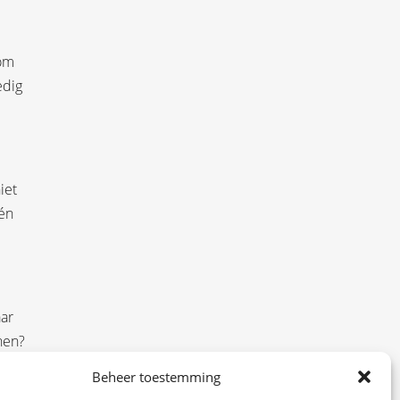
 om
edig
iet
 én
aar
nen?
Beheer toestemming
maar