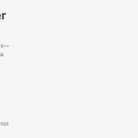
r
 HR++
ak
tijd