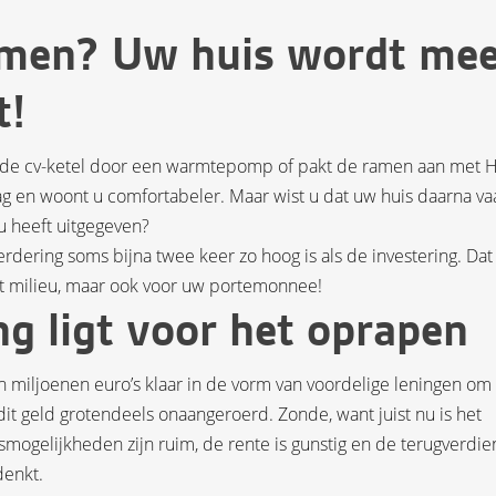
men? Uw huis wordt mee
t!
e oude cv-ketel door een warmtepomp of pakt de ramen aan met
ag en woont u comfortabeler. Maar wist u dat uw huis daarna va
u heeft uitgegeven?
erdering soms bijna twee keer zo hoog is als de investering. Dat
t milieu, maar ook voor uw portemonnee!
ng ligt voor het oprapen
n miljoenen euro’s klaar in de vorm van voordelige leningen om
dit geld grotendeels onaangeroerd. Zonde, want juist nu is het
mogelijkheden zijn ruim, de rente is gunstig en de terugverdien
denkt.