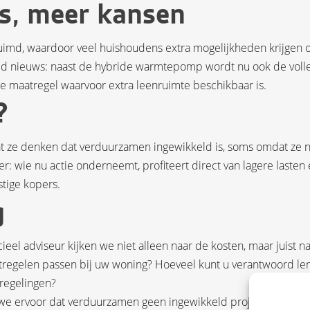
s, meer kansen
uimd, waardoor veel huishoudens extra mogelijkheden krijgen
oed nieuws: naast de hybride warmtepomp wordt nu ook de voll
 maatregel waarvoor extra leenruimte beschikbaar is.
?
t ze denken dat verduurzamen ingewikkeld is, soms omdat ze n
r: wie nu actie onderneemt, profiteert direct van lagere lasten
tige kopers.
g
cieel adviseur kijken we niet alleen naar de kosten, maar juist n
tregelen passen bij uw woning? Hoeveel kunt u verantwoord le
 regelingen?
we ervoor dat verduurzamen geen ingewikkeld project wordt, 