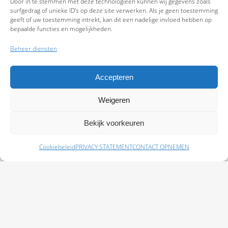
Door in te stemmen met deze technologieën kunnen wij gegevens zoals
surfgedrag of unieke ID's op deze site verwerken. Als je geen toestemming
geeft of uw toestemming intrekt, kan dit een nadelige invloed hebben op
bepaalde functies en mogelijkheden.
Beheer diensten
Accepteren
Weigeren
9.7
Bekijk voorkeuren
Cookiebeleid
PRIVACY STATEMENT
CONTACT OPNEMEN
Schade melden
Afspraak maken
Polissen
Baas Assurantiën: KvK 99108372 – AFM 12050882 - Kifid 300.019393 |
Privacy
Statement
|
Disclaimer