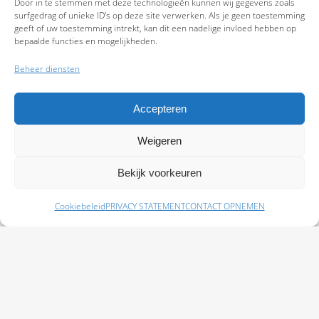
Door in te stemmen met deze technologieën kunnen wij gegevens zoals
surfgedrag of unieke ID's op deze site verwerken. Als je geen toestemming
geeft of uw toestemming intrekt, kan dit een nadelige invloed hebben op
bepaalde functies en mogelijkheden.
Beheer diensten
Accepteren
Weigeren
9.7
Bekijk voorkeuren
Cookiebeleid
PRIVACY STATEMENT
CONTACT OPNEMEN
Schade melden
Afspraak maken
Polissen
Baas Assurantiën: KvK 99108372 – AFM 12050882 - Kifid 300.019393 |
Privacy
Statement
|
Disclaimer