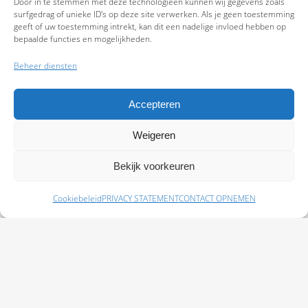
Door in te stemmen met deze technologieën kunnen wij gegevens zoals
surfgedrag of unieke ID's op deze site verwerken. Als je geen toestemming
geeft of uw toestemming intrekt, kan dit een nadelige invloed hebben op
bepaalde functies en mogelijkheden.
Beheer diensten
Accepteren
Weigeren
9.7
Bekijk voorkeuren
Cookiebeleid
PRIVACY STATEMENT
CONTACT OPNEMEN
Schade melden
Afspraak maken
Polissen
Baas Assurantiën: KvK 99108372 – AFM 12050882 - Kifid 300.019393 |
Privacy
Statement
|
Disclaimer