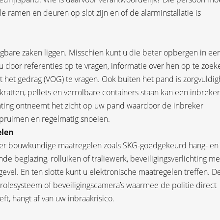
e ramen en deuren op slot zijn en of de alarminstallatie is
ngbare zaken liggen. Misschien kunt u die beter opbergen in ee
 door referenties op te vragen, informatie over hen op te zoek
t het gedrag (VOG) te vragen. Ook buiten het pand is zorgvuldi
 kratten, pellets en verrolbare containers staan kan een inbreker
ing ontneemt het zicht op uw pand waardoor de inbreker
opruimen en regelmatig snoeien.
elen
n er bouwkundige maatregelen zoals SKG-goedgekeurd hang- en
 beglazing, rolluiken of traliewerk, beveiligingsverlichting me
vel. En ten slotte kunt u elektronische maatregelen treffen. D
trolesysteem of beveiligingscamera’s waarmee de politie direct
t, hangt af van uw inbraakrisico.