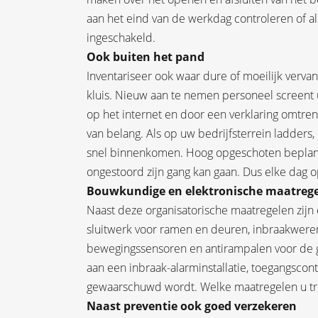
aan het eind van de werkdag controleren of all
ingeschakeld.
Ook buiten het pand
Inventariseer ook waar dure of moeilijk verva
kluis. Nieuw aan te nemen personeel screent u
op het internet en door een verklaring omtren
van belang. Als op uw bedrijfsterrein ladders,
snel binnenkomen. Hoog opgeschoten beplant
ongestoord zijn gang kan gaan. Dus elke dag 
Bouwkundige en elektronische maatreg
Naast deze organisatorische maatregelen zij
sluitwerk voor ramen en deuren, inbraakwerende
bewegingssensoren en antirampalen voor de ge
aan een inbraak-alarminstallatie, toegangscon
gewaarschuwd wordt. Welke maatregelen u tref
Naast preventie ook goed verzekeren