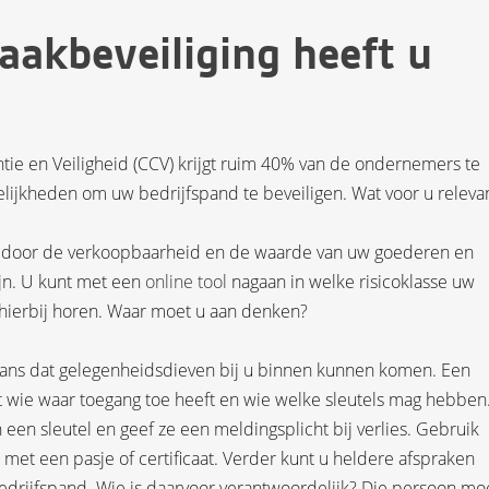
aakbeveiliging heeft u
tie en Veiligheid (CCV) krijgt ruim 40% van de ondernemers te
lijkheden om uw bedrijfspand te beveiligen. Wat voor u relevant
d door de verkoopbaarheid en de waarde van uw goederen en
ijn. U kunt met een
online tool
nagaan in welke risicoklasse uw
 hierbij horen. Waar moet u aan denken?
kans dat gelegenheidsdieven bij u binnen kunnen komen. Een
t wie waar toegang toe heeft en wie welke sleutels mag hebben
en sleutel en geef ze een meldingsplicht bij verlies. Gebruik
met een pasje of certificaat. Verder kunt u heldere afspraken
edrijfspand. Wie is daarvoor verantwoordelijk? Die persoon mo