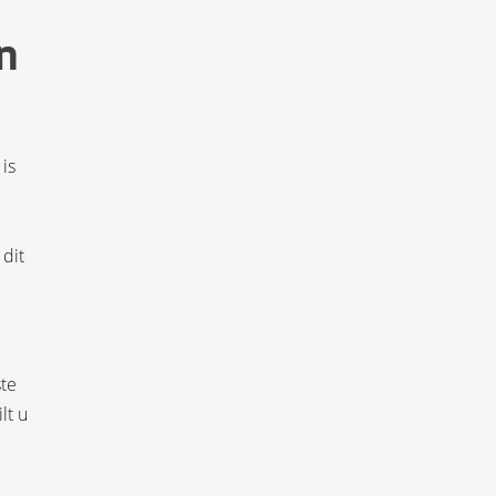
n
 is
 dit
ste
lt u