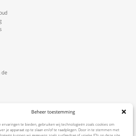
 oud
g
s
n de
Beheer toestemming
te
 ervaringen te bieden, gebruiken wij technologieën zoals cookies om
ver je apparaat op te slaan en/of te raadplegen. Door in te stemmen met
ogieën kunnen wij gegevens zoals surfgedrag of unieke ID's op deze site