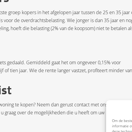
otste groep kopers in het afgelopen jaar tussen de 25 en 35 jaar
ls voor de overdrachtsbelasting. Wie jonger is dan 35 jaar en no
ing, hoeft die belasting (2% van de koopsom) niet te betalen al
iets gedaald. Gemiddeld gaat het om ongeveer 0,15% voor
 of tien jaar. Wie de rente langer vastzet, profiteert minder va
ist
woning te kopen? Neem dan gerust contact met ons op. Als uw
 u graag over de mogelijkheden die u heeft om uw nieuwe huis 
Om de beste
informatie o
deze technol