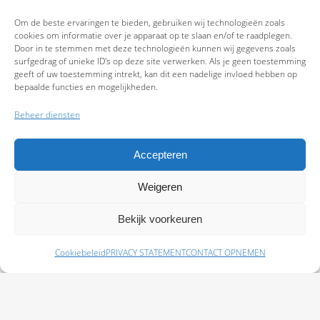
Om de beste ervaringen te bieden, gebruiken wij technologieën zoals
cookies om informatie over je apparaat op te slaan en/of te raadplegen.
Door in te stemmen met deze technologieën kunnen wij gegevens zoals
surfgedrag of unieke ID's op deze site verwerken. Als je geen toestemming
geeft of uw toestemming intrekt, kan dit een nadelige invloed hebben op
bepaalde functies en mogelijkheden.
Beheer diensten
Accepteren
Weigeren
9.7
Bekijk voorkeuren
Cookiebeleid
PRIVACY STATEMENT
CONTACT OPNEMEN
Schade melden
Afspraak maken
Polissen
Baas Assurantiën: KvK 99108372 – AFM 12050882 - Kifid 300.019393 |
Privacy
Statement
|
Disclaimer