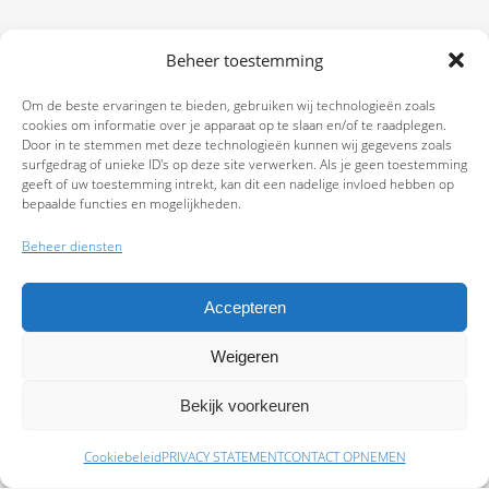
Beheer toestemming
Om de beste ervaringen te bieden, gebruiken wij technologieën zoals
cookies om informatie over je apparaat op te slaan en/of te raadplegen.
Door in te stemmen met deze technologieën kunnen wij gegevens zoals
surfgedrag of unieke ID's op deze site verwerken. Als je geen toestemming
geeft of uw toestemming intrekt, kan dit een nadelige invloed hebben op
bepaalde functies en mogelijkheden.
Beheer diensten
Accepteren
Weigeren
9.7
Bekijk voorkeuren
Cookiebeleid
PRIVACY STATEMENT
CONTACT OPNEMEN
Schade melden
Afspraak maken
Polissen
Baas Assurantiën: KvK 99108372 – AFM 12050882 - Kifid 300.019393 |
Privacy