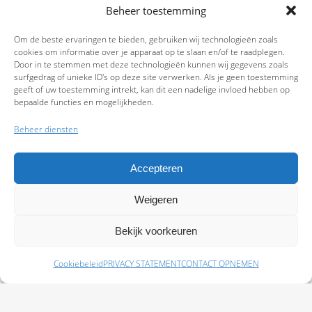
Beheer toestemming
Om de beste ervaringen te bieden, gebruiken wij technologieën zoals
cookies om informatie over je apparaat op te slaan en/of te raadplegen.
Door in te stemmen met deze technologieën kunnen wij gegevens zoals
surfgedrag of unieke ID's op deze site verwerken. Als je geen toestemming
geeft of uw toestemming intrekt, kan dit een nadelige invloed hebben op
bepaalde functies en mogelijkheden.
Beheer diensten
Accepteren
Weigeren
9.7
Bekijk voorkeuren
Cookiebeleid
PRIVACY STATEMENT
CONTACT OPNEMEN
Schade melden
Afspraak maken
Polissen
Baas Assurantiën: KvK 99108372 – AFM 12050882 - Kifid 300.019393 |
Privacy
Statement
|
Disclaimer