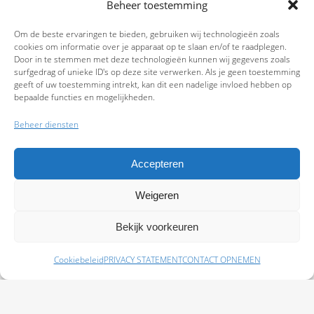
Beheer toestemming
Om de beste ervaringen te bieden, gebruiken wij technologieën zoals
cookies om informatie over je apparaat op te slaan en/of te raadplegen.
Door in te stemmen met deze technologieën kunnen wij gegevens zoals
surfgedrag of unieke ID's op deze site verwerken. Als je geen toestemming
geeft of uw toestemming intrekt, kan dit een nadelige invloed hebben op
bepaalde functies en mogelijkheden.
Beheer diensten
Accepteren
Weigeren
9.7
Bekijk voorkeuren
Cookiebeleid
PRIVACY STATEMENT
CONTACT OPNEMEN
Schade melden
Afspraak maken
Polissen
Baas Assurantiën: KvK 99108372 – AFM 12050882 - Kifid 300.019393 |
Privacy
Statement
|
Disclaimer