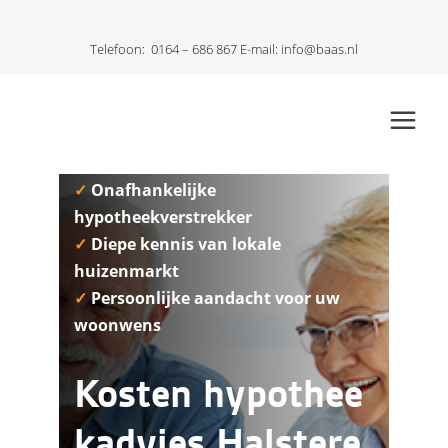
Telefoon:
0164 – 686 867
E-mail:
info@baas.nl
✓
Onafhankelijke
hypotheekverstrekker
✓
Diepe kennis van lokale
huizenmarkt
✓
Persoonlijke aandacht voor uw
woonwens
Kosten hypothee
kadvies Halstere