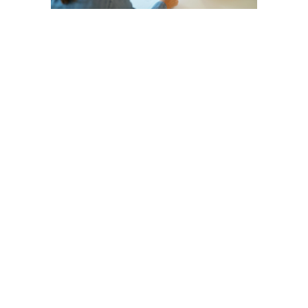
AANDACHT
VOOR U
“laagdrempelig en persoonlijk contact” dat
is de omschrijving die klanten aan ons
kantoor geven.