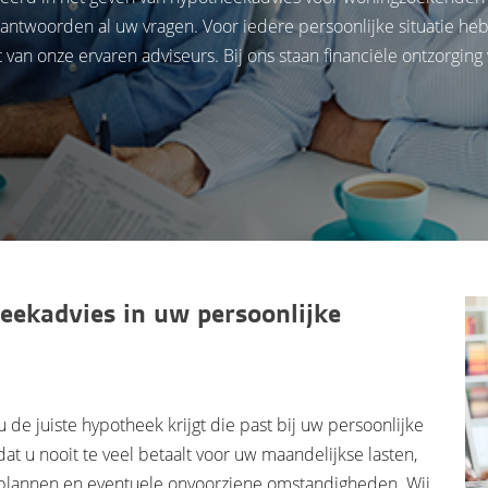
ntwoorden al uw vragen. Voor iedere persoonlijke situatie he
n onze ervaren adviseurs. Bij ons staan financiële ontzorging 
ekadvies in uw persoonlijke
 de juiste hypotheek krijgt die past bij uw persoonlijke
 dat u nooit te veel betaalt voor uw maandelijkse lasten,
lannen en eventuele onvoorziene omstandigheden. Wij