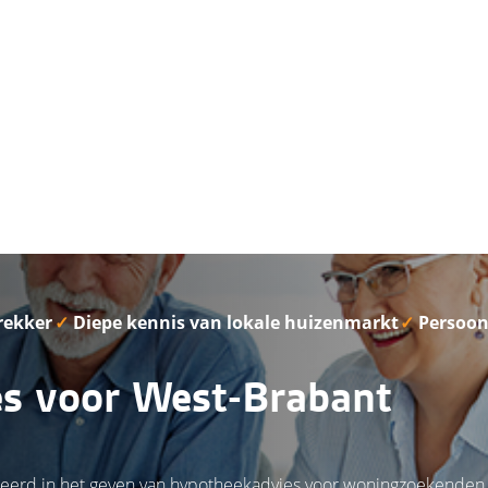
rekker
✓
Diepe kennis van lokale huizenmarkt
✓
Persoon
s voor West-Brabant
aliseerd in het geven van hypotheekadvies voor woningzoekenden