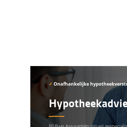
✓
Onafhankelijke hypotheekverst
Hypotheekadvie
Bij Baas Assurantiën zijn wij gespeci