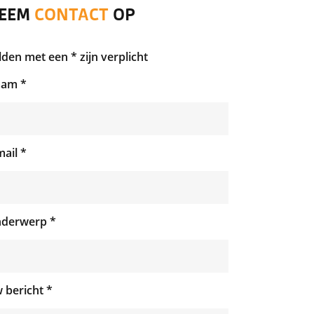
EEM
CONTACT
OP
lden met een * zijn verplicht
am *
mail *
derwerp *
 bericht *