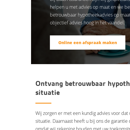
helpen u met advies op maat en we bea
betrouwbaar hypotheekadvies op maat va
objectief advies hoog in het vaandel.
Online een afspraak maken
Ontvang betrouwbaar hypothe
situatie
Wij zorgen er met een kundig advies voor dat u
situatie. Daarnaast heeft u bij ons de garantie
omdat wij rekening houden met uw toekomstp