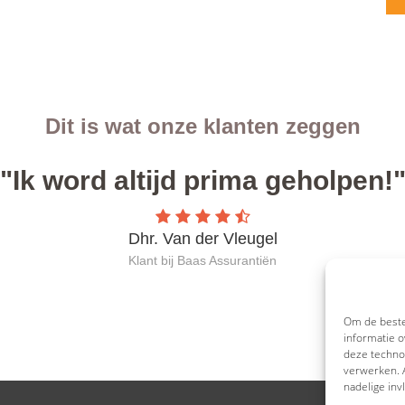
Om de beste
informatie o
deze technol
verwerken. A
nadelige in