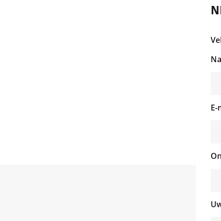
N
Ve
Na
E-
On
Uw