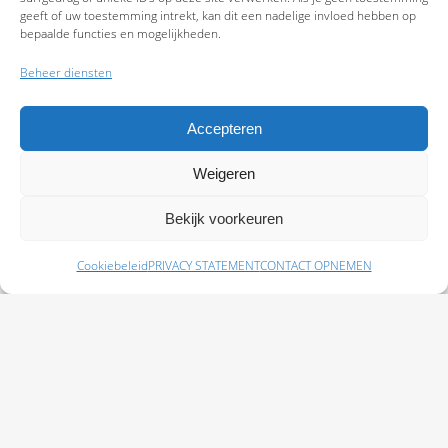
geeft of uw toestemming intrekt, kan dit een nadelige invloed hebben op
bepaalde functies en mogelijkheden.
Beheer diensten
Accepteren
Weigeren
9.7
Bekijk voorkeuren
Cookiebeleid
PRIVACY STATEMENT
CONTACT OPNEMEN
Schade melden
Afspraak maken
Polissen
Baas Assurantiën: KvK 99108372 – AFM 12050882 - Kifid 300.019393 |
Privacy
Statement
|
Disclaimer