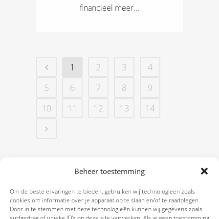
financieel meer...
1
2
3
4
5
6
7
8
9
10
11
12
13
14
Beheer toestemming
Om de beste ervaringen te bieden, gebruiken wij technologieën zoals
cookies om informatie over je apparaat op te slaan en/of te raadplegen.
Door in te stemmen met deze technologieën kunnen wij gegevens zoals
surfgedrag of unieke ID's op deze site verwerken. Als je geen toestemming