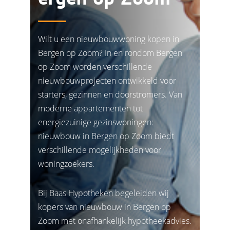
Wilt u een nieuwbouwwoning kopen in
Bergen op Zoom? In en rondom Bergen
op Zoom worden verschillende
nieuwbouwprojecten ontwikkeld voor
starters, gezinnen en doorstromers. Van
moderne appartementen tot
energiezuinige gezinswoningen:
nieuwbouw in Bergen op Zoom biedt
verschillende mogelijkheden voor
woningzoekers.
Bij Baas Hypotheken begeleiden wij
kopers van nieuwbouw in Bergen op
Zoom met onafhankelijk hypotheekadvies.