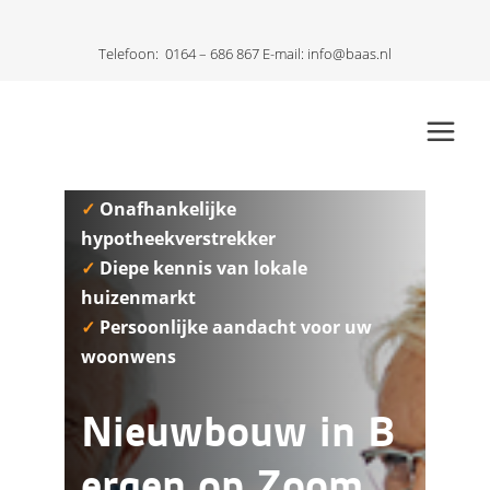
Telefoon:
0164 – 686 867
E-mail:
info@baas.nl
✓
Onafhankelijke
hypotheekverstrekker
✓
Diepe kennis van lokale
huizenmarkt
✓
Persoonlijke aandacht voor uw
woonwens
Nieuwbouw in B
ergen op Zoom