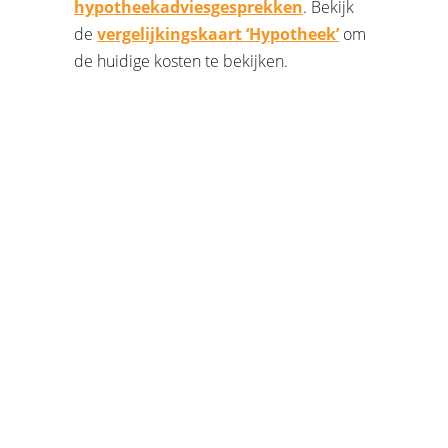
hypotheekadviesgesprekken
. Bekijk
de
vergelijkingskaart ‘Hypotheek’
om
de huidige kosten te bekijken.
PLAN EEN
ADVIESGESPREK IN
OVER UW HYPOTHECAIRE
MOGELIJKHEDEN
Online een afspraak maken