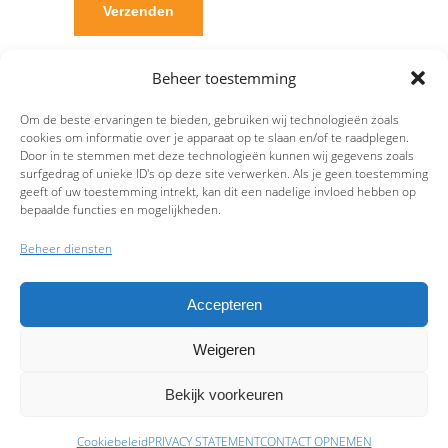
Beheer toestemming
Om de beste ervaringen te bieden, gebruiken wij technologieën zoals
cookies om informatie over je apparaat op te slaan en/of te raadplegen.
Door in te stemmen met deze technologieën kunnen wij gegevens zoals
surfgedrag of unieke ID's op deze site verwerken. Als je geen toestemming
geeft of uw toestemming intrekt, kan dit een nadelige invloed hebben op
bepaalde functies en mogelijkheden.
Beheer diensten
Accepteren
Weigeren
9.7
Bekijk voorkeuren
Cookiebeleid
PRIVACY STATEMENT
CONTACT OPNEMEN
Schade melden
Afspraak maken
Polissen