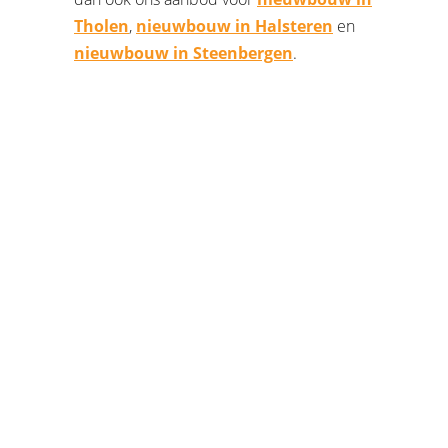
Tholen
,
nieuwbouw in Halsteren
en
nieuwbouw in Steenbergen
.
AANDACHT
VOOR U
“laagdrempelig en persoonlijk contact” dat
is de omschrijving die klanten aan ons
kantoor geven.