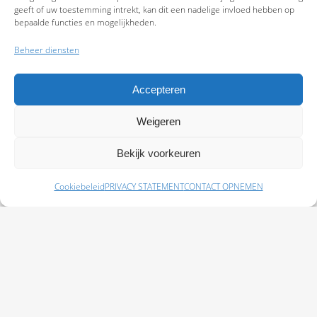
geeft of uw toestemming intrekt, kan dit een nadelige invloed hebben op
bepaalde functies en mogelijkheden.
Beheer diensten
Accepteren
Weigeren
9.7
Bekijk voorkeuren
Cookiebeleid
PRIVACY STATEMENT
CONTACT OPNEMEN
Schade melden
Afspraak maken
Polissen
Baas Assurantiën: KvK 99108372 – AFM 12050882 - Kifid 300.019393 |
Privacy
Statement
|
Disclaimer