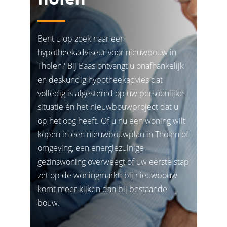
Bent u op zoek naar een
hypotheekadviseur voor nieuwbouw in
Tholen? Bij Baas ontvangt u onafhankelijk
en deskundig hypotheekadvies dat
volledig is afgestemd op uw persoonlijke
situatie én het nieuwbouwproject dat u
op het oog heeft. Of u nu een woning wilt
kopen in een nieuwbouwplan in Tholen of
omgeving, een energiezuinige
gezinswoning overweegt of uw eerste stap
zet op de woningmarkt: bij nieuwbouw
komt meer kijken dan bij bestaande
bouw.