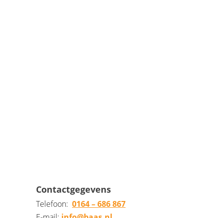
MOGELIJKHEDEN
Online een afspraak maken
Contactgegevens
Telefoon:
0164 – 686 867
E-mail:
info@baas.nl