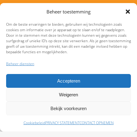
Beheer toestemming
Om de beste ervaringen te bieden, gebruiken wij technologieën zoals
cookies om informatie over je apparaat op te slaan en/of te raadplegen.
Door in te stemmen met deze technologieën kunnen wij gegevens zoals
surfgedrag of unieke ID's op deze site verwerken. Als je geen toestemming
geeft of uw toestemming intrekt, kan dit een nadelige invloed hebben op
bepaalde functies en mogelijkheden.
Beheer diensten
Accepteren
Weigeren
9.7
Bekijk voorkeuren
Cookiebeleid
PRIVACY STATEMENT
CONTACT OPNEMEN
Schade melden
Afspraak maken
Polissen
Baas Assurantiën: KvK 99108372 – AFM 12050882 - Kifid 300.019393 |
Privacy