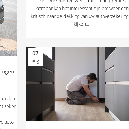
Die berekenen ze weer door in de premies.
Daardoor kan het interessant zijn om weer een
kritisch naar de dekking van uw autoverzekering
kijken....
07
aug
ringen
rwaarden
dt zeker
k
we auto