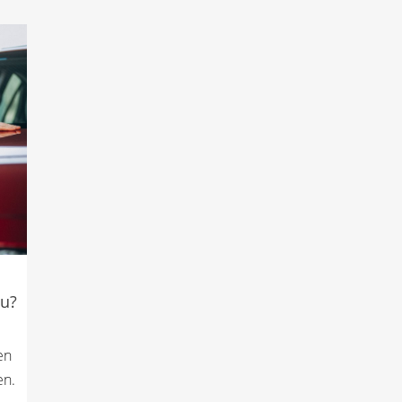
 u?
en
en.