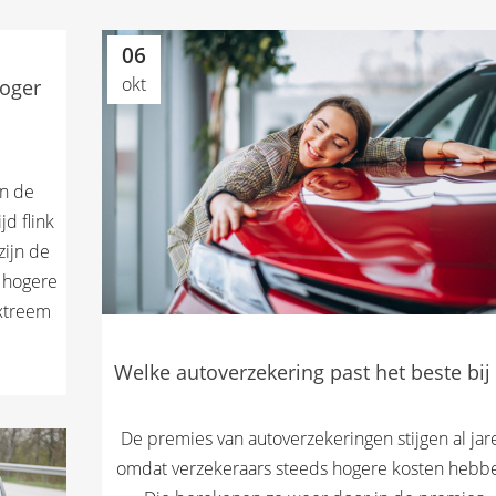
06
okt
oger
n de
d flink
zijn de
 hogere
extreem
Welke autoverzekering past het beste bij
De premies van autoverzekeringen stijgen al jar
omdat verzekeraars steeds hogere kosten hebb