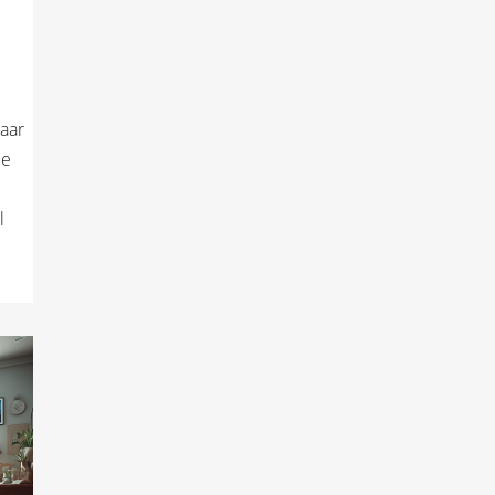
aar
je
l