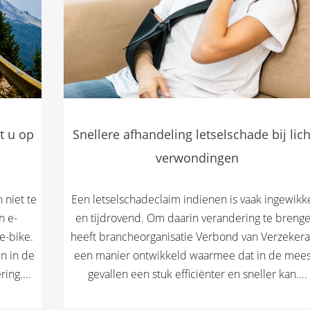
Snellere afhandeling letselschade bij lic
t u op
verwondingen
Een letselschadeclaim indienen is vaak ingewikk
 niet te
en tijdrovend. Om daarin verandering te brenge
n e-
heeft brancheorganisatie Verbond van Verzekera
e-bike.
een manier ontwikkeld waarmee dat in de mee
n in de
gevallen een stuk efficiënter en sneller kan....
ing....