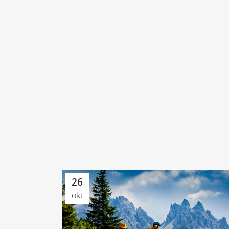
26
okt