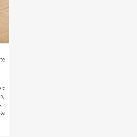
hte
eld
n,
ars
ste