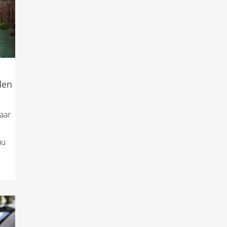
den
aar
au