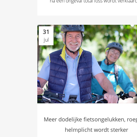
na een ongeval total loss wordt verklaard.
31
jul
Meer dodelijke fietsongelukken, ro
helmplicht wordt sterker