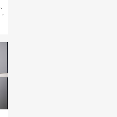
s
 te