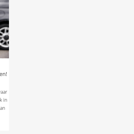
en!
waar
k in
dan