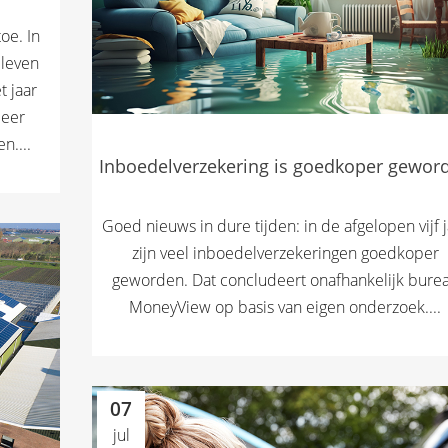
oe. In
 leven
t jaar
meer
n....
Inboedelverzekering is goedkoper gewor
Goed nieuws in dure tijden: in de afgelopen vijf j
zijn veel inboedelverzekeringen goedkoper
geworden. Dat concludeert onafhankelijk bure
MoneyView op basis van eigen onderzoek....
07
jul