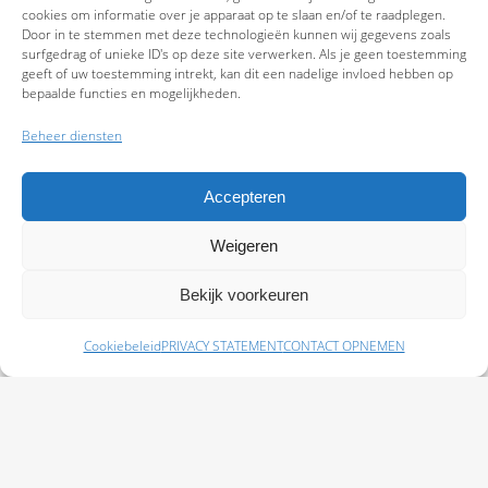
cookies om informatie over je apparaat op te slaan en/of te raadplegen.
Door in te stemmen met deze technologieën kunnen wij gegevens zoals
surfgedrag of unieke ID's op deze site verwerken. Als je geen toestemming
geeft of uw toestemming intrekt, kan dit een nadelige invloed hebben op
bepaalde functies en mogelijkheden.
Beheer diensten
Accepteren
Weigeren
9.7
Bekijk voorkeuren
Cookiebeleid
PRIVACY STATEMENT
CONTACT OPNEMEN
Schade melden
Afspraak maken
Polissen
Baas Assurantiën: KvK 99108372 – AFM 12050882 - Kifid 300.019393 |
Privacy
Statement
|
Disclaimer