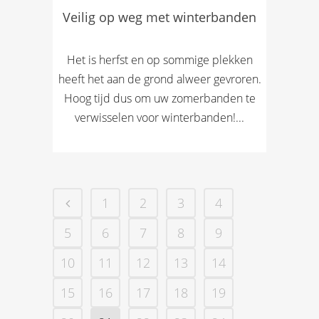
Veilig op weg met winterbanden
Het is herfst en op sommige plekken
heeft het aan de grond alweer gevroren.
Hoog tijd dus om uw zomerbanden te
verwisselen voor winterbanden!...
1
2
3
4
5
6
7
8
9
10
11
12
13
14
15
16
17
18
19