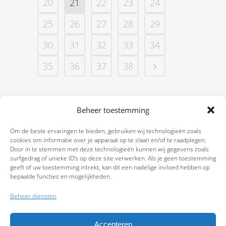
20
21
22
23
24
25
26
27
28
29
30
31
32
33
34
35
36
37
38
Beheer toestemming
Om de beste ervaringen te bieden, gebruiken wij technologieën zoals
cookies om informatie over je apparaat op te slaan en/of te raadplegen.
Door in te stemmen met deze technologieën kunnen wij gegevens zoals
surfgedrag of unieke ID's op deze site verwerken. Als je geen toestemming
geeft of uw toestemming intrekt, kan dit een nadelige invloed hebben op
bepaalde functies en mogelijkheden.
Beheer diensten
Accepteren