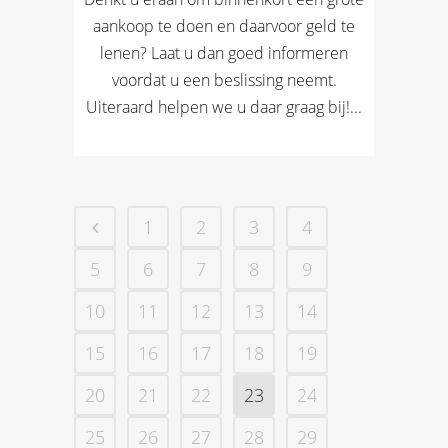
aankoop te doen en daarvoor geld te
lenen? Laat u dan goed informeren
voordat u een beslissing neemt.
Uiteraard helpen we u daar graag bij!...
1
2
3
4
5
6
7
8
9
10
11
12
13
14
15
16
17
18
19
20
21
22
23
24
25
26
27
28
29