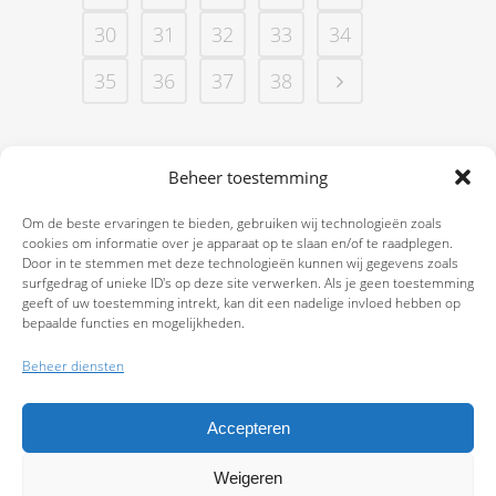
30
31
32
33
34
35
36
37
38
Beheer toestemming
Om de beste ervaringen te bieden, gebruiken wij technologieën zoals
cookies om informatie over je apparaat op te slaan en/of te raadplegen.
Door in te stemmen met deze technologieën kunnen wij gegevens zoals
surfgedrag of unieke ID's op deze site verwerken. Als je geen toestemming
geeft of uw toestemming intrekt, kan dit een nadelige invloed hebben op
bepaalde functies en mogelijkheden.
Beheer diensten
Accepteren
Weigeren