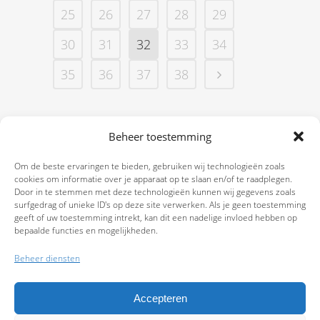
25
26
27
28
29
30
31
32
33
34
35
36
37
38
Beheer toestemming
Om de beste ervaringen te bieden, gebruiken wij technologieën zoals
cookies om informatie over je apparaat op te slaan en/of te raadplegen.
Door in te stemmen met deze technologieën kunnen wij gegevens zoals
surfgedrag of unieke ID's op deze site verwerken. Als je geen toestemming
geeft of uw toestemming intrekt, kan dit een nadelige invloed hebben op
bepaalde functies en mogelijkheden.
Beheer diensten
Accepteren