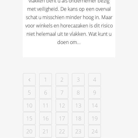
vlakken bent u als ondernemer bezig
met veiligheid. De kans op een overval
schat u misschien minder hoog in. Maar
voor winkels en horecazaken is dit risico
niet helemaal uit te vlakken. Wat kunt u
doen om...
1
2
3
4
5
6
7
8
9
10
11
12
13
14
15
16
17
18
19
20
21
22
23
24