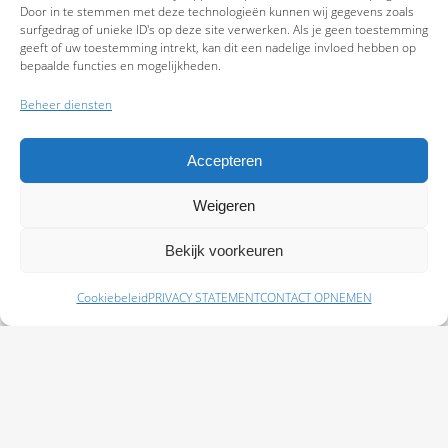
Door in te stemmen met deze technologieën kunnen wij gegevens zoals
surfgedrag of unieke ID's op deze site verwerken. Als je geen toestemming
geeft of uw toestemming intrekt, kan dit een nadelige invloed hebben op
bepaalde functies en mogelijkheden.
Beheer diensten
Accepteren
Weigeren
9.7
Bekijk voorkeuren
Cookiebeleid
PRIVACY STATEMENT
CONTACT OPNEMEN
Schade melden
Afspraak maken
Polissen
Baas Assurantiën: KvK 99108372 – AFM 12050882 - Kifid 300.019393 |
Privacy
Statement
|
Disclaimer