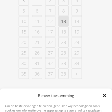
1
2
3
4
5
6
7
8
9
10
11
12
13
14
15
16
17
18
19
20
21
22
23
24
25
26
27
28
29
30
31
32
33
34
35
36
37
38
Beheer toestemming
Om de beste ervaringen te bieden, gebruiken wij technologieën zoals
cookies om informatie over je apparaat op te slaan en/of te raadplegen.