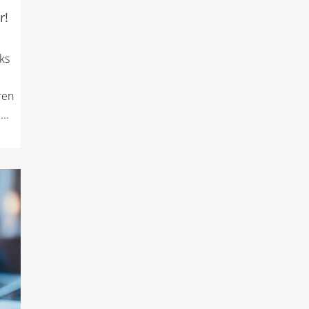
r!
ks
ren
..