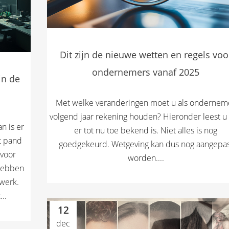
Dit zijn de nieuwe wetten en regels voo
ondernemers vanaf 2025
in de
Met welke veranderingen moet u als ondernem
volgend jaar rekening houden? Hieronder leest u
n is er
er tot nu toe bekend is. Niet alles is nog
t pand
goedgekeurd. Wetgeving kan dus nog aangepas
 voor
worden....
 hebben
werk.
..
12
dec