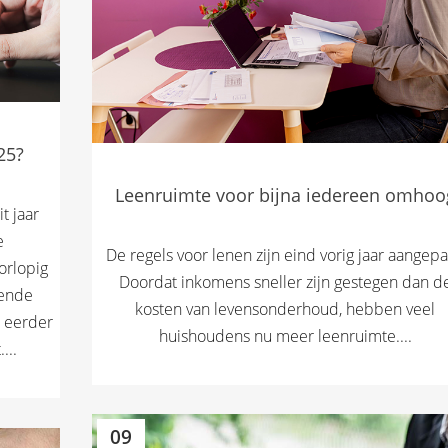
25?
Leenruimte voor bijna iedereen omhoo
t jaar
e
De regels voor lenen zijn eind vorig jaar aangepa
orlopig
Doordat inkomens sneller zijn gestegen dan d
lende
kosten van levensonderhoud, hebben veel
e eerder
huishoudens nu meer leenruimte....
...
09