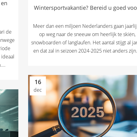
 en
Wintersportvakantie? Bereid u goed voo
Meer dan een miljoen Nederlanders gaan jaarlij
ari de
op weg naar de sneeuw om heerlijk te skiën,
vanwege
snowboarden of langlaufen. Het aantal stijgt al ja
riode
en dat zal in seizoen 2024-2025 niet anders zijn..
k ideaal
...
16
dec