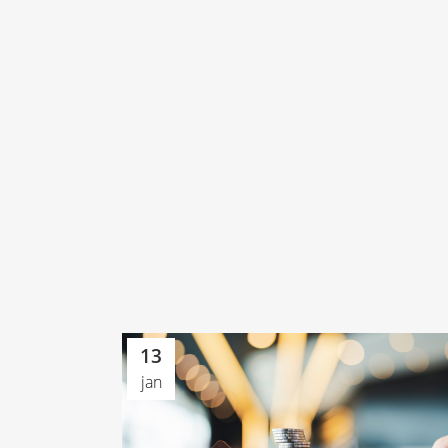
13
jan