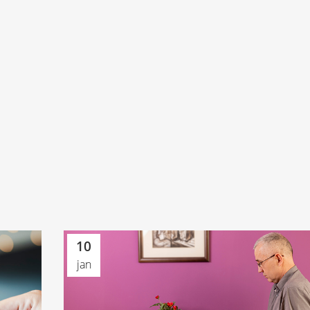
10
jan