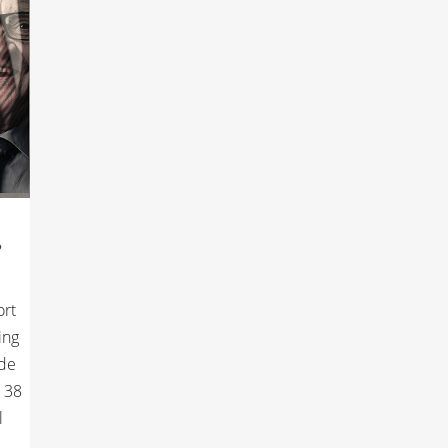
?
ort
ing
rde
m 38
l