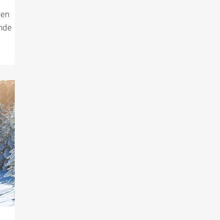
een
ende