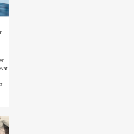
r
er
 wat
t