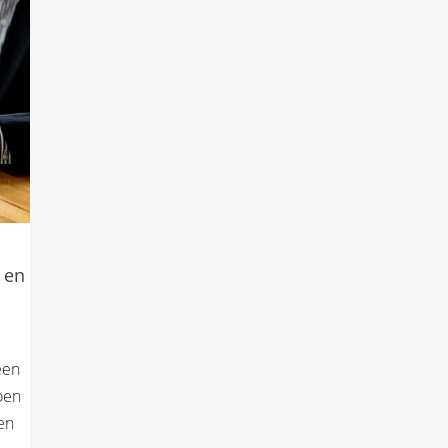
 en
een
joen
en