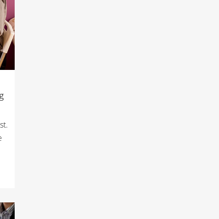
g
st.
e