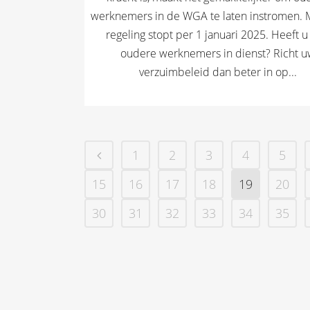
werknemers in de WGA te laten instromen. 
regeling stopt per 1 januari 2025. Heeft u
oudere werknemers in dienst? Richt 
verzuimbeleid dan beter in op...
1
2
3
4
5
15
16
17
18
19
20
30
31
32
33
34
35