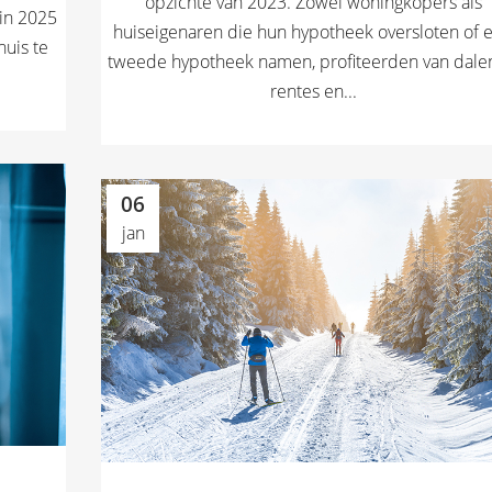
opzichte van 2023. Zowel woningkopers als
in 2025
huiseigenaren die hun hypotheek oversloten of 
huis te
tweede hypotheek namen, profiteerden van dal
rentes en...
06
jan