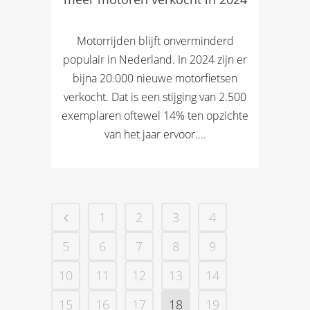
Motorrijden blijft onverminderd
populair in Nederland. In 2024 zijn er
bijna 20.000 nieuwe motorfietsen
verkocht. Dat is een stijging van 2.500
exemplaren oftewel 14% ten opzichte
van het jaar ervoor....
1
2
3
4
5
6
7
8
9
10
11
12
13
14
15
16
17
18
19