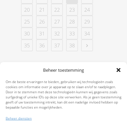
20
21
22
23
24
25
26
27
28
29
30
31
32
33
34
35
36
37
38
Beheer toestemming
Om de beste ervaringen te bieden, gebruiken wij technologieën zoals
cookies om informatie over je apparaat op te slaan en/of te raadplegen.
Door in te stemmen met deze technologieën kunnen wij gegevens zoals
surfgedrag of unieke ID's op deze site verwerken. Als je geen toestemming
geeft of uw toestemming intrekt, kan dit een nadelige invloed hebben op
bepaalde functies en mogelijkheden.
Beheer diensten