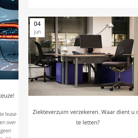
04
jun
keuze!
Ziekteverzuim verzekeren. Waar dient u 
te lease
te letten?
gen over
 geen