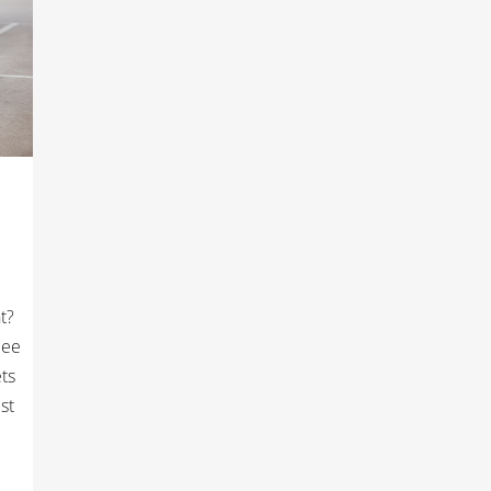
t?
dee
ts
st