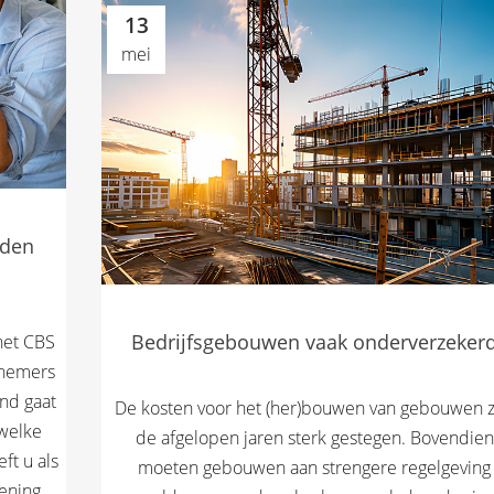
13
mei
rden
Bedrijfsgebouwen vaak onderverzeker
het CBS
knemers
nd gaat
De kosten voor het (her)bouwen van gebouwen z
 welke
de afgelopen jaren sterk gestegen. Bovendien
ft u als
moeten gebouwen aan strengere regelgeving
ning...