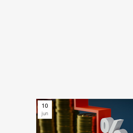
10
jun