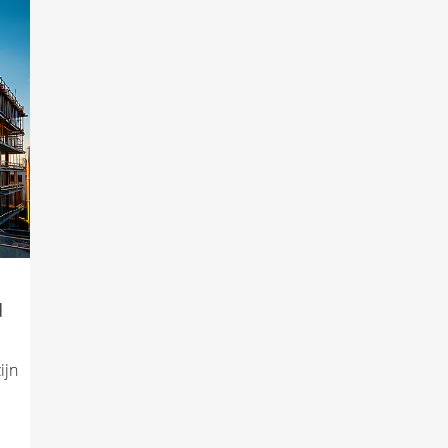
d
ijn