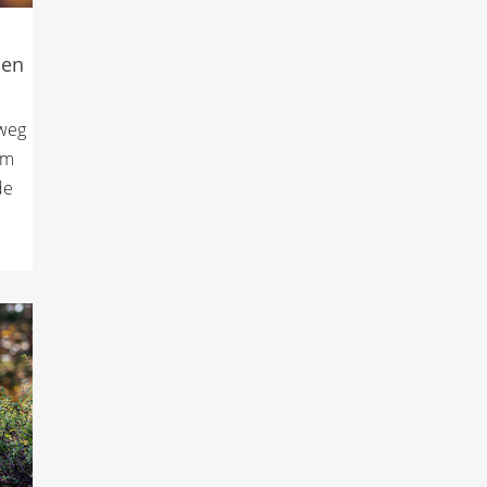
den
 weg
‘m
de