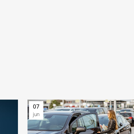
07
jun