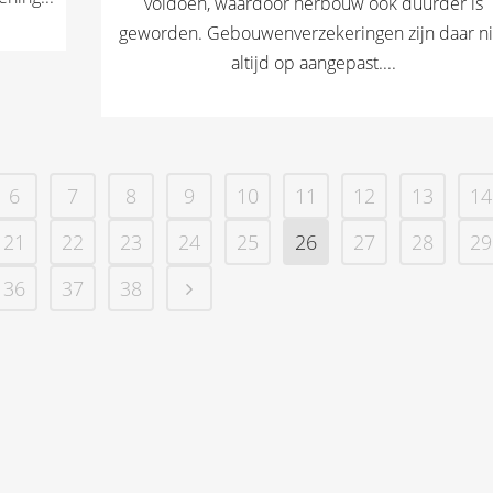
voldoen, waardoor herbouw ook duurder is
geworden. Gebouwenverzekeringen zijn daar ni
altijd op aangepast....
6
7
8
9
10
11
12
13
14
21
22
23
24
25
26
27
28
29
36
37
38