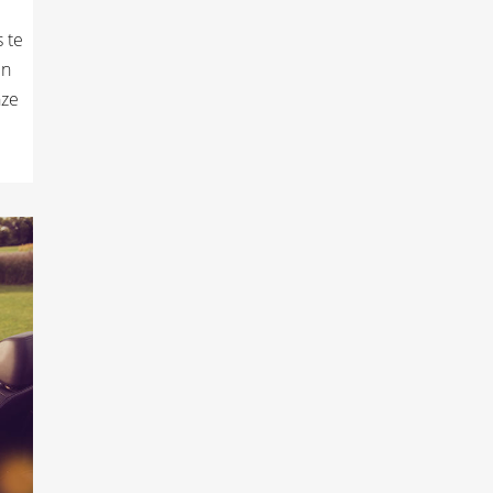
 te
en
nze